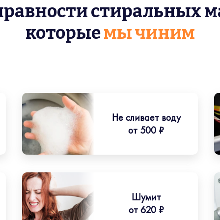
правности стиральных м
которые
мы чиним
Не сливает воду
от 500 ₽
Шумит
от 620 ₽