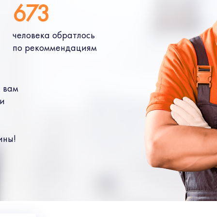
673
человека обратлось
по рекоммендациям
 вам
 и
ины!