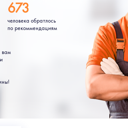
673
человека обратлось
по рекоммендациям
 вам
 и
ины!